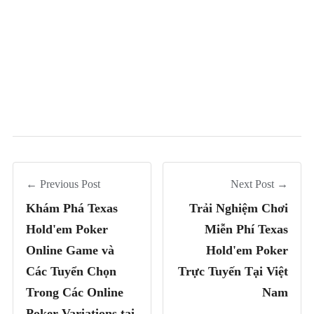
← Previous Post
Next Post →
Khám Phá Texas
Trải Nghiệm Chơi
Hold'em Poker
Miễn Phí Texas
Online Game và
Hold'em Poker
Các Tuyển Chọn
Trực Tuyến Tại Việt
Trong Các Online
Nam
Poker Variations tại