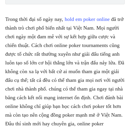
Trong thời đại số ngày nay,
hold em poker online
đã trở
thành trò chơi phổ biến nhất tại Việt Nam. Mọi người
chơi ngày một đam mê với sự kết hợp giữa cược và
chiến thuật. Cách chơi online poker tournaments cũng
được tổ chức rất thường xuyên như giải đấu tiếng anh
luôn tạo số lớn cơ hội thắng lớn và trận đấu nảy lửa. Đã
không còn xa lạ với bất cứ ai muốn tham gia một giải
đấu cụ thể; tất cả đều có thể tham gia mọi nơi với người
chơi nhà thành phố. chúng có thể tham gia ngay tại nhà
băng cách kết nối mạng internet ổn định. Chơi đánh bài
online không chỉ giúp bạn học cách chơi poker tốt hơn
mà còn tạo nên cộng đồng poker mạnh mẽ ở Việt Nam.
Đâu thí sinh mới hay chuyên gia, online poker