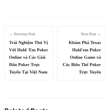
← Previous Post
Next Post →
Trải Nghiệm Thú Vị
Khám Phá Texas
Với Hold 'Em Poker
Hold'em Poker
Online và Các Giải
Online Game và
Đấu Poker Trực
Các Biến Thể Poker
Tuyến Tại Việt Nam
Trực Tuyến