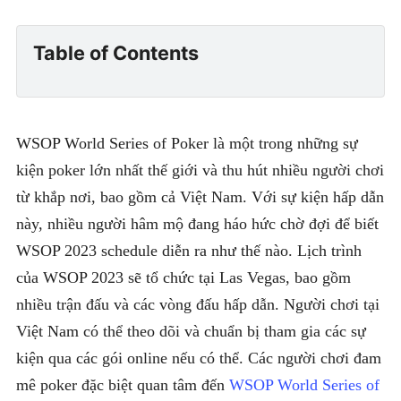
Table of Contents
WSOP World Series of Poker là một trong những sự
kiện poker lớn nhất thế giới và thu hút nhiều người chơi
từ khắp nơi, bao gồm cả Việt Nam. Với sự kiện hấp dẫn
này, nhiều người hâm mộ đang háo hức chờ đợi để biết
WSOP 2023 schedule diễn ra như thế nào. Lịch trình
của WSOP 2023 sẽ tổ chức tại Las Vegas, bao gồm
nhiều trận đấu và các vòng đấu hấp dẫn. Người chơi tại
Việt Nam có thể theo dõi và chuẩn bị tham gia các sự
kiện qua các gói online nếu có thể. Các người chơi đam
mê poker đặc biệt quan tâm đến
WSOP World Series of