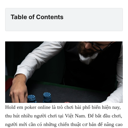
Table of Contents
Hold em poker online là trò chơi bài phổ biến hiện nay,
thu hút nhiều người chơi tại Việt Nam. Để bắt đầu chơi,
người mới cần có những chiến thuật cơ bản để nâng cao