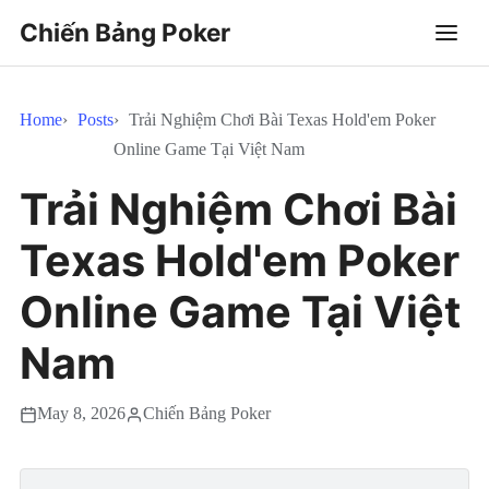
Chiến Bảng Poker
Home
Posts
Trải Nghiệm Chơi Bài Texas Hold'em Poker
Online Game Tại Việt Nam
Trải Nghiệm Chơi Bài
Texas Hold'em Poker
Online Game Tại Việt
Nam
May 8, 2026
Chiến Bảng Poker