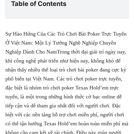
Table of Contents
Sự Hào Hứng Của Các Trò Chơi Bài Poker Trực Tuyến
Ở Việt Nam: Một Lý Tưởng Nghề Nghiệp Chuyên
Nghiệp Dành Cho NamTrong thời đại giải trí ngày nay,
khi công nghệ phát triển như hiện nay, không khó để
nhận thấy nhiều thể loại trò chơi bài poker đang cực kỳ
phổ biến tại Việt Nam. Các trò chơi poker trực tuyến,
đặc biệt là nhóm trò chơi poker Texas Hold’em trực
tuyến, là một trong những hình thức cờ bạc online dễ
tiếp cận và dễ tham gia nhất đối với người chơi. Đặc
biệt với các nền tảng hỗ trợ chơi miễn phí, người chơi
có thể tận hưởng Texas Hold’em hoàn toàn miễn phí mà
không cần cam kết về tài chính. Điều này giúp người