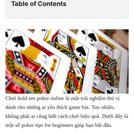
Table of Contents
Chơi hold em poker online là một trải nghiệm thú vị
dành cho những ai yêu thích game bài. Tuy nhiên,
không phải ai cũng biết cách chơi hiệu quả. Dưới đây là
một số poker tips for beginners giúp bạn bắt đầu.