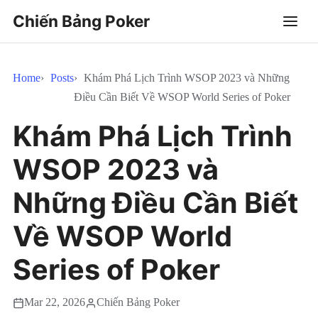
Chiến Bảng Poker
Home
Posts
Khám Phá Lịch Trình WSOP 2023 và Những
Điều Cần Biết Về WSOP World Series of Poker
Khám Phá Lịch Trình
WSOP 2023 và
Những Điều Cần Biết
Về WSOP World
Series of Poker
Mar 22, 2026
Chiến Bảng Poker