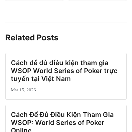
Related Posts
Cách để đủ điều kiện tham gia
WSOP World Series of Poker trực
tuyến tại Việt Nam
Mar 15, 2026
Cách Để Đủ Điều Kiện Tham Gia
WSOP: World Series of Poker
Online