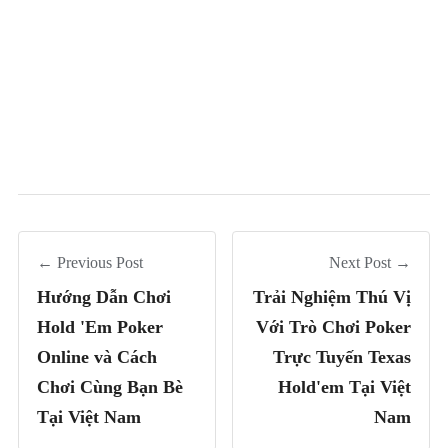
← Previous Post
Next Post →
Hướng Dẫn Chơi
Trải Nghiệm Thú Vị
Hold 'Em Poker
Với Trò Chơi Poker
Online và Cách
Trực Tuyến Texas
Chơi Cùng Bạn Bè
Hold'em Tại Việt
Tại Việt Nam
Nam