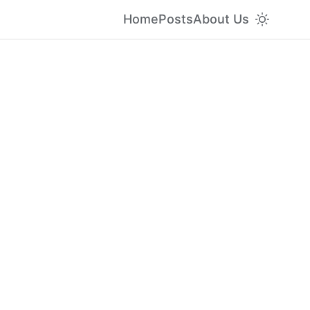
Home
Posts
About Us