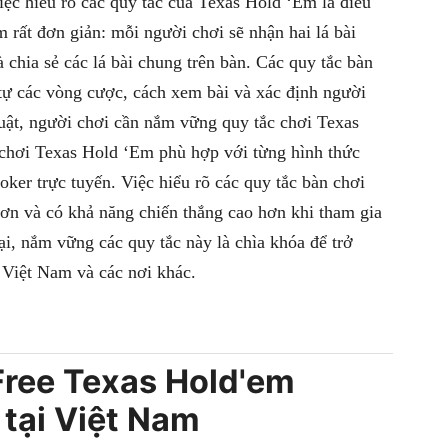
iệc hiểu rõ các quy tắc của Texas Hold ‘Em là điều
 rất đơn giản: mỗi người chơi sẽ nhận hai lá bài
à chia sẻ các lá bài chung trên bàn. Các quy tắc bàn
tự các vòng cược, cách xem bài và xác định người
uật, người chơi cần nắm vững quy tắc chơi Texas
n chơi Texas Hold ‘Em phù hợp với từng hình thức
oker trực tuyến. Việc hiểu rõ các quy tắc bàn chơi
ơn và có khả năng chiến thắng cao hơn khi tham gia
i, nắm vững các quy tắc này là chìa khóa để trở
 Việt Nam và các nơi khác.
ree Texas Hold'em
 tại Việt Nam