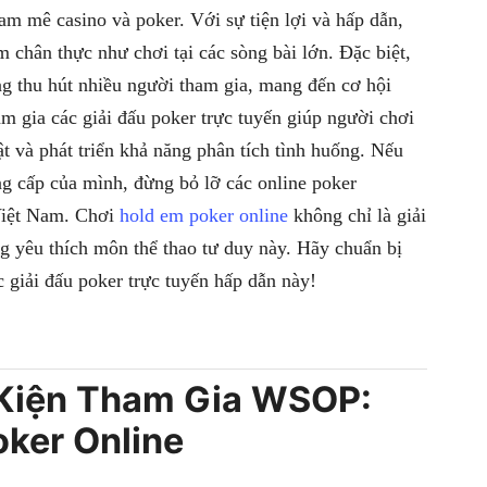
m mê casino và poker. Với sự tiện lợi và hấp dẫn,
 chân thực như chơi tại các sòng bài lớn. Đặc biệt,
ng thu hút nhiều người tham gia, mang đến cơ hội
am gia các giải đấu poker trực tuyến giúp người chơi
t và phát triển khả năng phân tích tình huống. Nếu
g cấp của mình, đừng bỏ lỡ các online poker
 Việt Nam. Chơi
hold em poker online
không chỉ là giải
ng yêu thích môn thể thao tư duy này. Hãy chuẩn bị
c giải đấu poker trực tuyến hấp dẫn này!
 Kiện Tham Gia WSOP:
oker Online