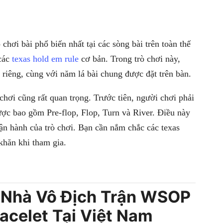
hơi bài phổ biến nhất tại các sòng bài trên toàn thế
các
texas hold em rule
cơ bản. Trong trò chơi này,
 riêng, cùng với năm lá bài chung được đặt trên bàn.
hơi cũng rất quan trọng. Trước tiên, người chơi phải
ợc bao gồm Pre-flop, Flop, Turn và River. Điều này
ận hành của trò chơi. Bạn cần nắm chắc các texas
khăn khi tham gia.
Nhà Vô Địch Trận WSOP
acelet Tại Việt Nam