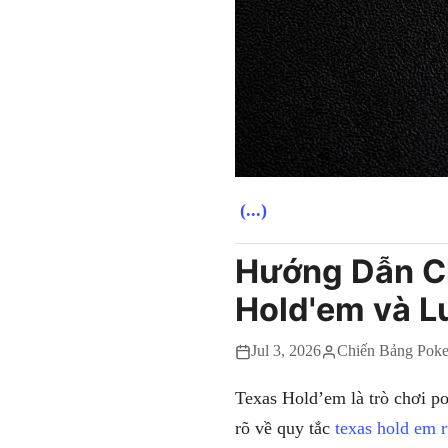
(...)
Hướng Dẫn Ch
Hold'em và L
Jul 3, 2026
Chiến Bảng Poke
Texas Hold’em là trò chơi pok
rõ về quy tắc
texas hold em r