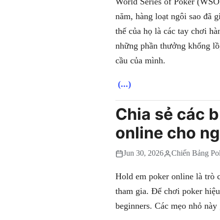
World Series of Poker (WSOP
năm, hàng loạt ngôi sao đã 
thế của họ là các tay chơi h
những phần thưởng khổng lồ,
cầu của mình.
(...)
Chia sẻ các b
online cho ng
Jun 30, 2026
Chiến Bảng Po
Hold em poker online là trò 
tham gia. Để chơi poker hiệ
beginners. Các mẹo nhỏ này 