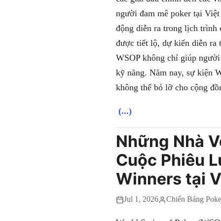
người đam mê poker tại Việt
động diễn ra trong lịch trì
được tiết lộ, dự kiến diễn ra
WSOP không chỉ giúp người 
kỹ năng. Năm nay, sự kiện 
không thể bỏ lỡ cho cộng đồ
(...)
Những Nhà V
Cuộc Phiêu L
Winners tại 
Jul 1, 2026
Chiến Bảng Poke