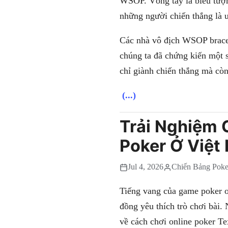
WSOP. Vòng tay là biểu tượng
những người chiến thắng là 
Các nhà vô địch WSOP bracel
chúng ta đã chứng kiến một s
chỉ giành chiến thắng mà còn
(...)
Trải Nghiệm 
Poker Ở Việt
Jul 4, 2026
Chiến Bảng Poke
Tiếng vang của game poker on
đồng yêu thích trò chơi bài
về cách chơi online poker Te