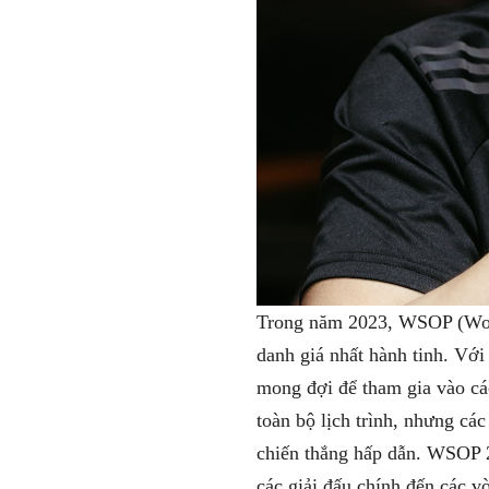
Trong năm 2023, WSOP (World
danh giá nhất hành tinh. Vớ
mong đợi để tham gia vào c
toàn bộ lịch trình, nhưng cá
chiến thắng hấp dẫn. WSOP 20
các giải đấu chính đến các 