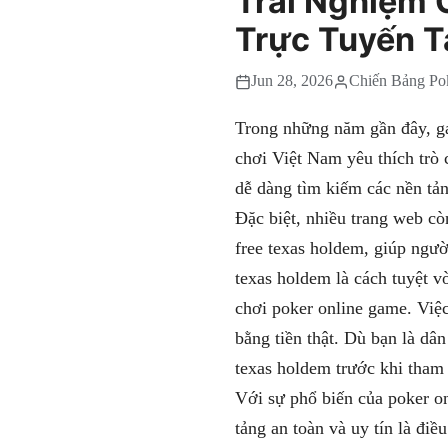
Trải Nghiệm 
Trực Tuyến T
Jun 28, 2026
Chiến Bảng Po
Trong những năm gần đây, ga
chơi Việt Nam yêu thích trò c
dễ dàng tìm kiếm các nền t
Đặc biệt, nhiều trang web cò
free texas holdem, giúp ngườ
texas holdem là cách tuyệt v
chơi poker online game. Việc
bằng tiền thật. Dù bạn là dâ
texas holdem trước khi tham 
Với sự phổ biến của poker on
tảng an toàn và uy tín là điề