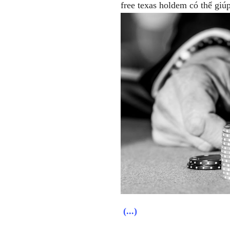
free texas holdem có thể giúp
(...)