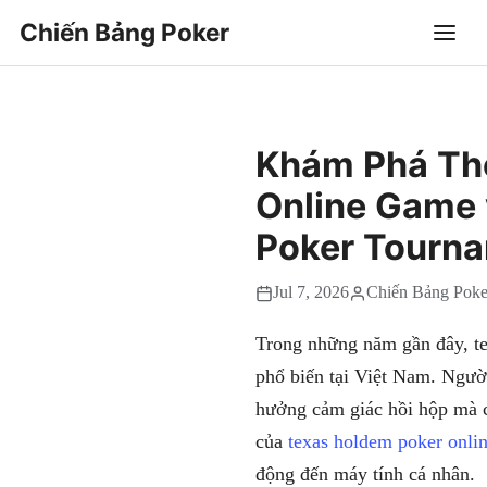
Chiến Bảng Poker
Khám Phá Thế
Online Game 
Poker Tourna
Jul 7, 2026
Chiến Bảng Poke
Trong những năm gần đây, te
phổ biến tại Việt Nam. Ngườ
hưởng cảm giác hồi hộp mà c
của
texas holdem poker onli
động đến máy tính cá nhân.