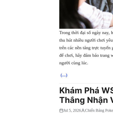
Trong thời đại số ngày nay, 
thu hút nhiều người chơi yêu 
trên các nền tảng trực tuyến 
để chơi, hãy đảm bảo trang w
người cùng lúc.
(...)
Khám Phá WS
Thắng Nhận 
Jul 5, 2026
Chiến Bảng Poke