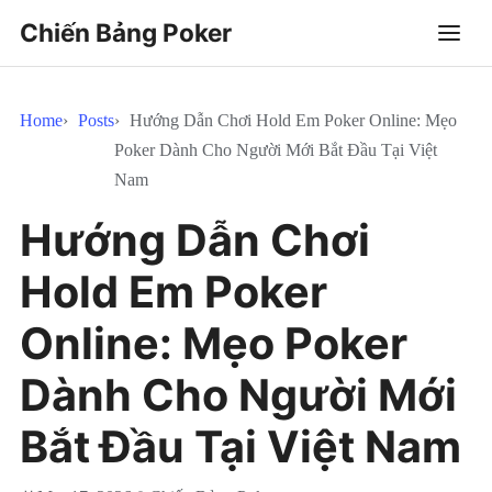
Chiến Bảng Poker
Home
Posts
Hướng Dẫn Chơi Hold Em Poker Online: Mẹo
Poker Dành Cho Người Mới Bắt Đầu Tại Việt
Nam
Hướng Dẫn Chơi
Hold Em Poker
Online: Mẹo Poker
Dành Cho Người Mới
Bắt Đầu Tại Việt Nam