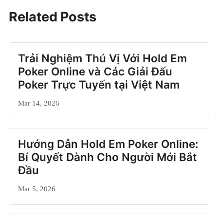
Related Posts
Trải Nghiệm Thú Vị Với Hold Em
Poker Online và Các Giải Đấu
Poker Trực Tuyến tại Việt Nam
Mar 14, 2026
Hướng Dẫn Hold Em Poker Online:
Bí Quyết Dành Cho Người Mới Bắt
Đầu
Mar 5, 2026