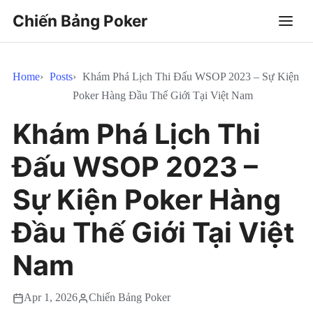
Chiến Bảng Poker
Home
Posts
Khám Phá Lịch Thi Đấu WSOP 2023 – Sự Kiện
Poker Hàng Đầu Thế Giới Tại Việt Nam
Khám Phá Lịch Thi
Đấu WSOP 2023 –
Sự Kiện Poker Hàng
Đầu Thế Giới Tại Việt
Nam
Apr 1, 2026
Chiến Bảng Poker