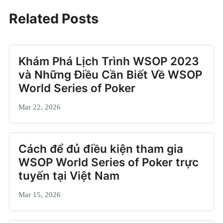
Related Posts
Khám Phá Lịch Trình WSOP 2023
và Những Điều Cần Biết Về WSOP
World Series of Poker
Mar 22, 2026
Cách để đủ điều kiện tham gia
WSOP World Series of Poker trực
tuyến tại Việt Nam
Mar 15, 2026