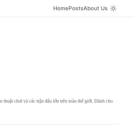
Home
Posts
About Us
n thuật chơi và các trận đấu lớn trên toàn thế giới. Dành cho